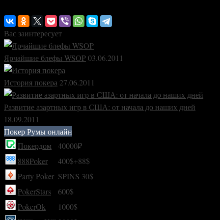
путем тяжелой работы!
Вас заинтересует
Ярчайшие блефы WSOP
03.06.2011
История покера
27.06.2011
Развитие азартных игр в США: от начала до наших дней
18.09.2011
Покер Румы онлайн
Покердом
40000₽
888Poker
400$+88$
Party Poker
SPINS 30$
PokerStars
600$
PokerOk
1000$