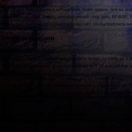
Выбор игр, предлагаемых в PokerStars, более широк, чем на л
Техасский Холдем, Омаха, семикарточный стад, разз, HORSE, Fi
одном сайте, и не надо идти с сайта на сайт, чтобы получить ве
Бонусы и акции
Как новый игрок PokerStars, вы получите бонус, от 100% до $ 
Бонус выплачивается на ваш счет частями по $ 10 каждый раз, 
Еще одна приятная вещь о PokerStars, это то, что сайт всегд
Эти акции помогают поддерживать интерес к игре, и обычно 
ежемесячных акциях, «Turbo Takedown», победитель сможет у
турниры каждый год.
Программное обеспечение