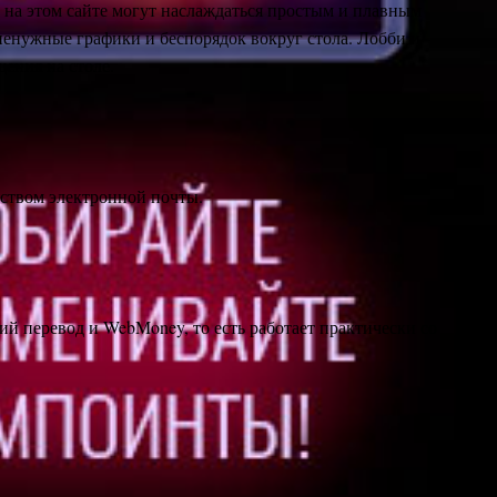
и на этом сайте могут наслаждаться простым и плавным
 ненужные графики и беспорядок вокруг стола. Лобби и
ения на столе.
дством электронной почты.
ский перевод и WebMoney, то есть работает практически со