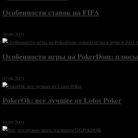
Особенности ставок на FIFA
30.09.2021
Особенности игры на PokerDom: плюсы 
02.06.2021
PokerOk: все лучшее от Lotos Poker
16.05.2021