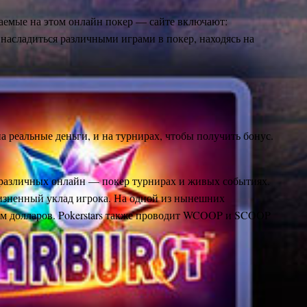
гаемые на этом онлайн покер — сайте включают:
 насладиться различными играми в покер, находясь на
а реальные деньги, и на турнирах, чтобы получить бонус.
на различных онлайн — покер турнирах и живых событиях.
изненный уклад игрока. На одной из нынешних
ом долларов. Pokerstars также проводит WCOOP и SCOOP