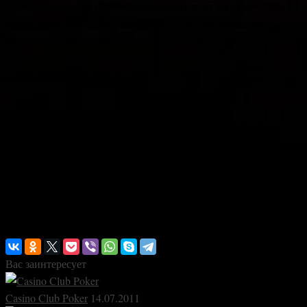
Еще одна область, где PokerStars показывает их стремление к 
ходом сайта, быстрым и безошибочным. Это всегда плюс для то
фон стола можно изменить, а таблицы полностью настраиваемы
Поддержка пользователей
PokerStars предлагают отличную техподдержку для своих игро
Способы пополнения счёта
PokerStars принимают кредитные карты, Moneybookers, echeck, W
всеми популярными платёжными системами.
Вас заинтересует
Casino Club Poker
14.07.2011