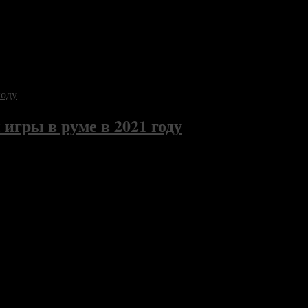
игры в руме в 2021 году