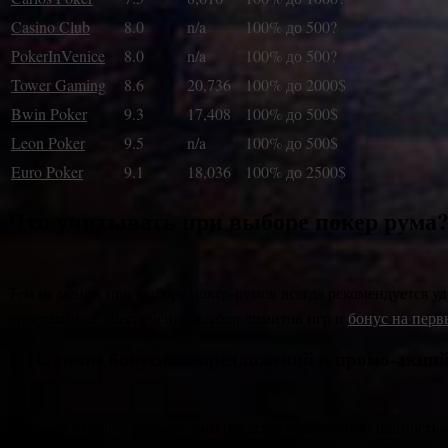
Casino Club
8.0
n/a
100% до 500?
PokerInVenice
8.0
n/a
100% до 500?
Tower Gaming
8.6
20,736
100% до 2000$
Bwin Poker
9.3
17,408
100% до 500$
Leon Poker
9.5
n/a
100% до 500$
Euro Poker
9.1
18,036
100% до 2500$
Что учитывать при выборе покер рума
Тем не менее, при выборе покер-румов всегда рекомендуется 
программное обеспечение, выбор лимитов игр и
бонус на перв
1. Наличие бонусных предложений и промо-акций
В начале игровой карьеры они представляют особую ценность –