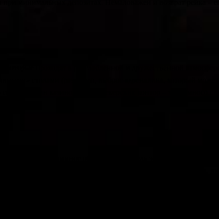
 при минимальных депозитах. Немаловажен и возврат рейка – ег
, которые проходят в расслабленной и дружественной атмосфере, 
вными» столами (разве что, выброс адреналина, который может
 сетей онлайн казино или букмекерских контор – здесь много с
кательное программное обеспечение – ведь эстетичный и интуи
дите за монитором часы напролет, вам, естественно хочется, ви
в обращении программу. Софт, используемый различными покер
ажную роль играет и наличие таких функций, которые позволяют