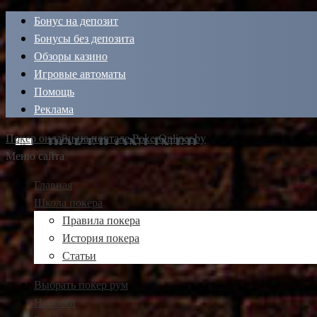
Бонус на депозит
Бонусы без депозита
Обзоры казино
Игровые автоматы
Помощь
Реклама
Покер онлайн на портале PokerOnliner.by
Меню сайта
Главная
Школа покера
Правила покера
История покера
Статьи
Выбрать покер рум
Новости