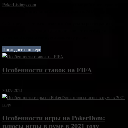
PokerListings.com
вы найдёте актуальные рейтинги, сравнения
лучших онлайн покер-румов в 2025 году
и обзоры
.
Сайт предлагает эксклюзивные бонусы за регистрацию,
подробные инструкции для новичков, стратегии для
успешной игры и свежую аналитику рынка.
Последнее о покере
Особенности ставок на FIFA
30.09.2021
Особенности игры на PokerDom:
плюсы игры в руме в 2021 году