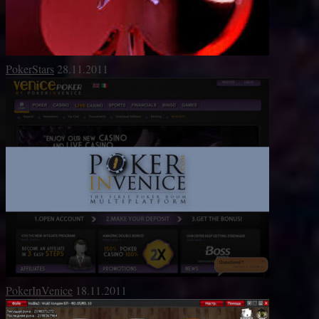
PokerStars
28.11.2011
PokerInVenice
18.11.2011