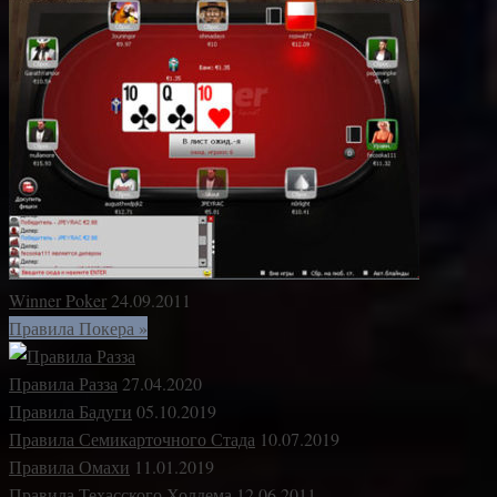
Winner Poker
24.09.2011
Правила Покера »
Правила Разза
27.04.2020
Правила Бадуги
05.10.2019
Правила Семикарточного Стада
10.07.2019
Правила Омахи
11.01.2019
Правила Техасского Холдема
12.06.2011