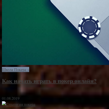
Школа Покера »
Как начать играть в покер онлайн?
01.08.2019