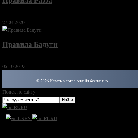
27.04.2020
Правила Бадуги
05.10.2019
©
2026
Играть в
покер онлайн
бесплатно
Поиск по сайту
RU
EN
RU