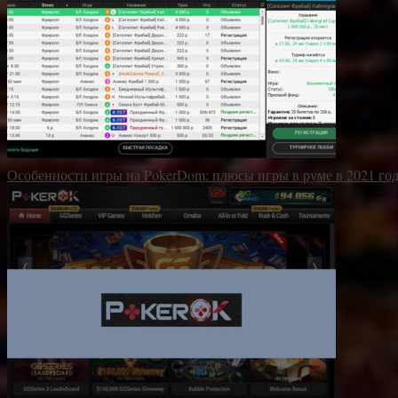
Особенности игры на PokerDom: плюсы игры в руме в 2021 го