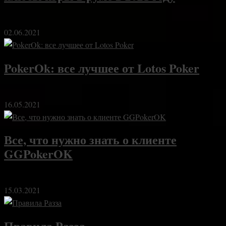
02.06.2021
PokerOk: все лучшее от Lotos Poker
16.05.2021
Все, что нужно знать о клиенте
GGPokerOK
15.03.2021
Правила Разза