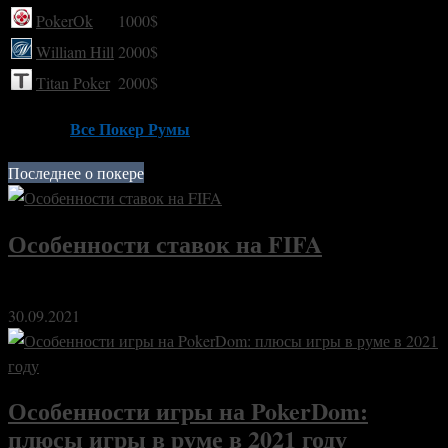
PokerOk
1000$
William Hill
2000$
Titan Poker
2000$
Все Покер Румы
Последнее о покере
Особенности ставок на FIFA
30.09.2021
Особенности игры на PokerDom:
плюсы игры в руме в 2021 году