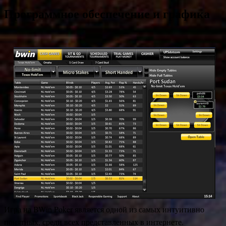
Программное обеспечение и графика
Игра на BWin Poker является одной из самых интуитивно
понятных, среди всех представленных в интернете.