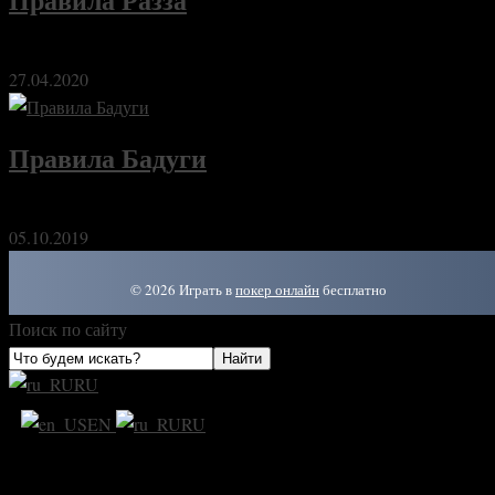
27.04.2020
Правила Бадуги
05.10.2019
©
2026
Играть в
покер онлайн
бесплатно
Поиск по сайту
RU
EN
RU