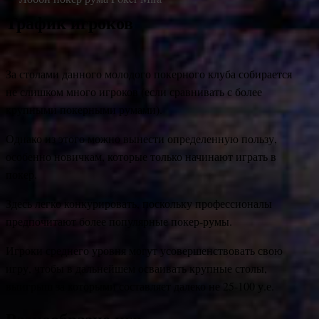
Трафик игроков
За столами данного молодого покерного клуба собирается
не слишком много игроков (если сравнивать с более
крупными покерными румами).
Однако из этого можно вынести определенную пользу,
особенно новичкам, которые только начинают играть в
покер.
Здесь легко конкурировать, поскольку профессионалы
предпочитают более популярные покер-румы.
Игроки среднего уровня могут усовершенствовать свою
игру, чтобы в дальнейшем осваивать крупные столы,
выигрыш за которыми составляет далеко не 25-100 у.е.
Разнообразие игр