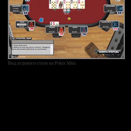
Вид игрового стола на Poker Mira
Poker Mira работает на собственном прекрасно
проработанном русифицированном софте. На страницах
сайта собрана вся информация, необходимая для того, чтобы
разобраться во всех без исключения аспектах игры.
Игроки могут на свое усмотрение выбрать понравившийся
скин игрового стола и загрузить понравившийся аватар.
Приятно удивляет и возможность отображения денежных