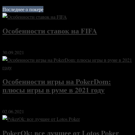
Последнее о покере
Особенности ставок на FIFA
30.09.2021
Особенности игры на PokerDom:
плюсы игры в руме в 2021 году
02.06.2021
PokerOk: все лучшее от Lotos Poker