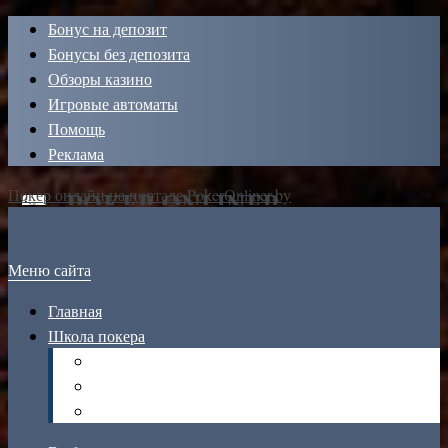
Бонус на депозит
Бонусы без депозита
Обзоры казино
Игровые автоматы
Помощь
Реклама
Покер онлайн на портале PokerOnliner.by
Меню сайта
Главная
Школа покера
Правила покера
История покера
Статьи