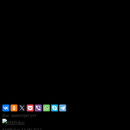
средств непосредственно за игровым столом в
национальной валюте.
Софт Poker Mira очень прост и удобен в использовании.
Одновременно здесь можно открыть максимум 24 стола.
Способы депозита
Пополнения счета на Poker Mira возможно через WebMoney,
VISA, MasterCard, MoneyMail и др.
А вывод денег можно произвести посредством VISA,
RBKmoney, Приват24, WebMoney, MasterCard, MoneyMail и
другие платежные системы.
Вас заинтересует
888Poker
14.09.2011