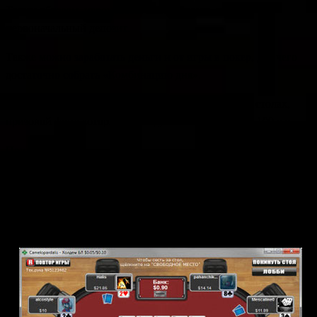
Таким образом, игрок имеет шанс удвоить свой
первоначальный депозит.
Также можно заработать деньги и от игры в покер, для чего
достаточно собрать «Комбинацию дня».
Новички могу сыграть в Poker Mira на бесплатных столах,
призовой фонд которых варьируется в пределах 25-100 у.е.
Пригласив своего друга, можно получить дополнительные
50 у.е. на свой игровой счет.
Програмное обеспечение покер рума